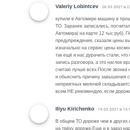
Valeriy Lobintcev
· 26.03.2021 в 2
купили в Автомире машину в прош
ТО. Заранее записались, посчитал
Автомира( на карте 12 тыс руб). 
предупреждения, сказали цены выр
изначально на сервис цены космос
так ещё и нас дурачить стали, чт
запись разговора, а это наглое вр
считаю лучше всех.После звонка 
и обьяснить причину завышения с
неприятных мелочей складывается
всем НЕ рекомендую, если дорожи
Iliyu Kirichenko
· 19.03.2021 в 13:
В общем ТО дороже чем в других с
на трёху дороже.Еще и в заказ н