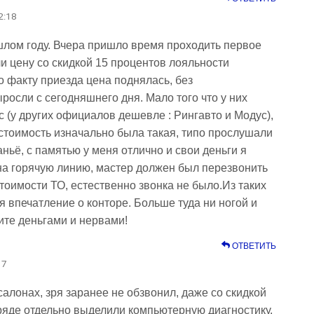
2:18
лом году. Вчера пришло время проходить первое
и цену со скидкой 15 процентов лояльности
По факту приезда цена поднялась, без
осли с сегодняшнего дня. Мало того что у них
 (у других официалов дешевле : Рингавто и Модус),
о стоимость изначально была такая, типо прослушали
аньё, с памятью у меня отлично и свои деньги я
на горячую линию, мастер должен был перезвонить
тоимости ТО, естественно звонка не было.Из таких
 впечатление о конторе. Больше туда ни ногой и
те деньгами и нервами!
ОТВЕТИТЬ
17
алонах, зря заранее не обзвонил, даже со скидкой
аряде отдельно выделили компьютерную диагностику,