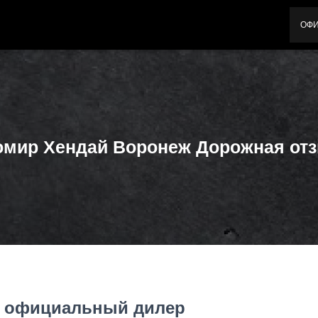
ОФ
омир Хендай Воронеж Дорожная от
й официальный дилер