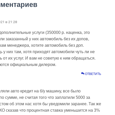
мментариев
021 в 21:28
ополнительные услуги (350000 р. наценка, это
ли заказанный у них автомобиль без их допов,
вам менеджера, хотите автомобиль без доп.
ь у них там, хотя приходят автомобили чуть ли не
 от их услуг. И вам не советую к ним обращаться.
яются официальным дилером.
ОТВЕТИТЬ
ляли авто кредит на б/у машину, все было
о сумме, не считая того что заплатили 5000 за
том об этом нас хотя бы уведомили заранее. Так же
О сказав что процентная ставка уменьшится на 3%