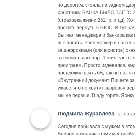
по дорогам, стояла на заднем дв
работнику. БАНКА БЫЛО ВСЕГО 2. 
(страховка жизни 252т.р. и т.д). 
просить вернуть ВЗНОС. И тут на
Выгнал менеджера и банкира как н
все понять. Взял маркер и нач
зашифровками (для юристов) оказа
заключить договор. Лепил ересь, 
проиграем. Просто издевался, ви
предложил взять б/у, так он нас «
«Внутренний документ. Пишите за
ужасе, что не хватит здоровья вер
мы не первые. В аду гореть Ярику 
Людмила Журавлева
· 21.08.2
Сегодня побывала с мужем в этом 
Верное название этому месту-сб