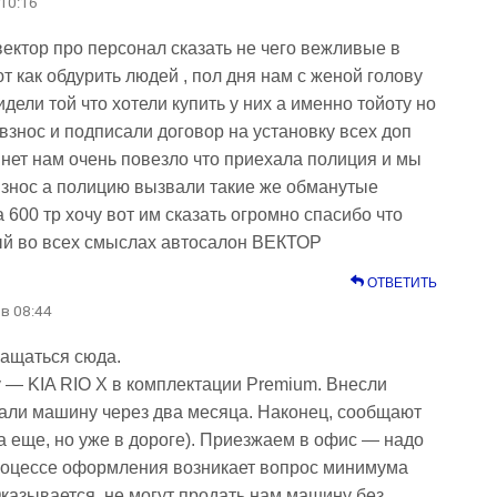
 10:16
ектор про персонал сказать не чего вежливые в
 как обдурить людей , пол дня нам с женой голову
дели той что хотели купить у них а именно тойоту но
взнос и подписали договор на установку всех доп
нет нам очень повезло что приехала полиция и мы
взнос а полицию вызвали такие же обманутые
600 тр хочу вот им сказать огромно спасибо что
ый во всех смыслах автосалон ВЕКТОР
ОТВЕТИТЬ
 в 08:44
ращаться сюда.
у — KIA RIO X в комплектации Premium. Внесли
али машину через два месяца. Наконец, сообщают
а еще, но уже в дороге). Приезжаем в офис — надо
 процессе оформления возникает вопрос минимума
казывается, не могут продать нам машину без