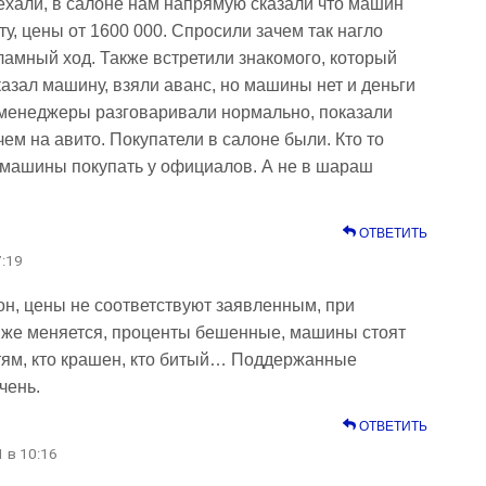
ехали, в салоне нам напрямую сказали что машин
ету, цены от 1600 000. Спросили зачем так нагло
ламный ход. Также встретили знакомого, который
казал машину, взяли аванс, но машины нет и деньги
 менеджеры разговаривали нормально, показали
ем на авито. Покупатели в салоне были. Кто то
машины покупать у официалов. А не в шараш
ОТВЕТИТЬ
7:19
н, цены не соответствуют заявленным, при
 же меняется, проценты бешенные, машины стоят
стям, кто крашен, кто битый… Поддержанные
чень.
ОТВЕТИТЬ
1 в 10:16