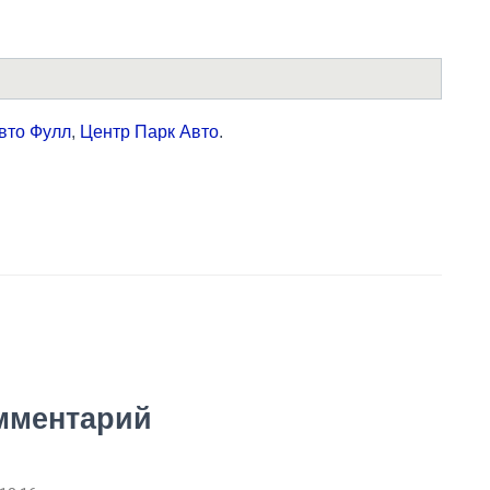
вто Фулл
,
Центр Парк Авто
.
мментарий