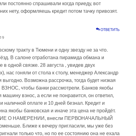
или постоянно спрашивали когда приеду, вот
 них нету, оформляешь кредит потом тачку привозят.
ОТВЕТИТЬ
:19
скому тракту в Тюмени и одну звезду не за что.
звёзд. В салоне отработана пирамида обмана и
 в одной связке. 28 августа , увидев двух
х), нас гоняли от стола к столу, менеджер Александр
и выгодно. Возможна рассрочка, тогда будет низкая
ти ВЗНОС, чтобы банки рассмотрели. Банков якобы
я машину взнос, а если не понравится, он ответил,
ри наличной оплате и 10 дней безнал. Кредит и
ина якобы банковская и иначе эта цена не пройдёт.
ЕНИЕ О НАМЕРЕНИИ, внесли ПЕРВОНАЧАЛЬНЫЙ
поменьше. Ближе к вечеру пригласили, мы уже без
ригнали только что, но по ее состоянию она не ехала