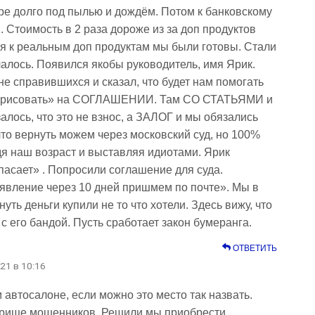
оре долго под пылью и дождём. Потом к банковскому
Стоимость в 2 раза дороже из за доп продуктов
Хотя к реальным доп продуктам мы были готовы. Стали
чалось. Появился якобы руководитель, имя Ярик.
е справившихся и сказал, что будет нам помогать
ал «рисовать» на СОГЛАШЕНИИ. Там СО СТАТЬЯМИ и
лось, что это не взнос, а ЗАЛОГ и мы обязались
что вернуть можем через московский суд, но 100%
дя наш возраст и выставляя идиотами. Ярик
спасает» . Попросили соглашение для суда.
явление через 10 дней пришмем по почте». Мы в
нуть деньги купили не то что хотели. Здесь вижу, что
с его бандой. Пусть сработает закон бумеранга.
ОТВЕТИТЬ
021 в 10:16
автосалоне, если можно это место так назвать.
орище мошенников. Решили мы приобрести