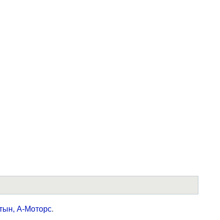
тын,
А-Моторс
.