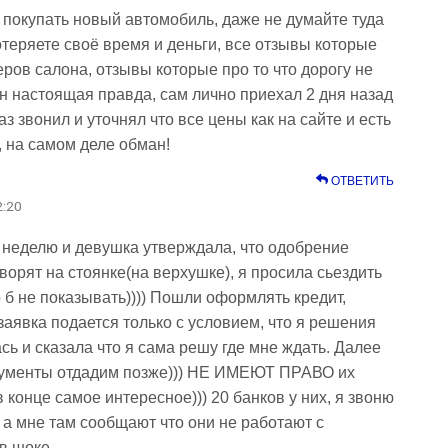
 покупать новый автомобиль, даже не думайте туда
отеряете своё время и деньги, все отзывы которые
ов салона, отзывы которые про то что дорогу не
н настоящая правда, сам лично приехал 2 дня назад
аз звонил и уточнял что все цены как на сайте и есть
, на самом деле обман!
ОТВЕТИТЬ
2:20
 неделю и девушка утверждала, что одобрение
ворят на стоянке(на верхушке), я просила сьездить
о б не показывать)))) Пошли оформлять кредит,
заявка подается только с условием, что я решения
ась и сказала что я сама решу где мне ждать. Далее
окументы отдадим позже))) НЕ ИМЕЮТ ПРАВО их
в конце самое интересное))) 20 банков у них, я звоню
, а мне там сообщают что они не работают с
в шоке.