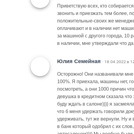
Приветствую всех, кто собирается
звонить и приезжать тем более, п
положительные-своих же менеджер
оплачивают и в наличии нет маши
за машиной с другого города, 10 р
в наличии, мне утверждали что да
Юлия Семейная
· 18.04.2022 в 1
Осторожно! Они названивали мне
100%. Я приехала, машины нет, го
посмотреть, а они 1000 причин чт
девушка в кредитном сказала что 
буду ждать в салоне)))) я засмеял
что б меня удержать говорили д
удерживать, тут же вернули. Ну и 
в банк который одобрил с их слов
автосалоном)))) Мы вообще были 