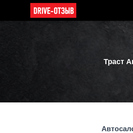
Траст 
Автосал