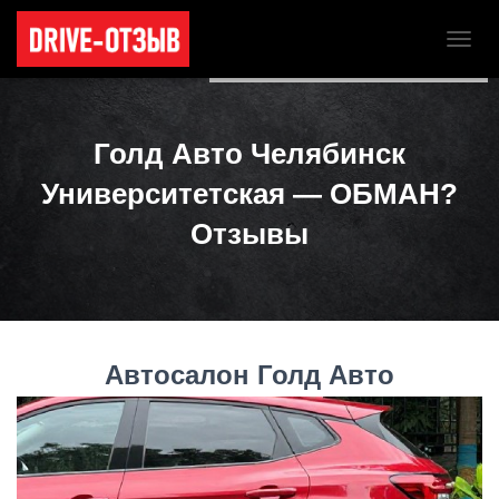
Для любых предложений по
П
сайту: tk-teatr@cp9.ru
Е
Р
Е
К
Голд Авто Челябинск
Л
Ю
Университетская — ОБМАН?
Ч
И
Отзывы
Т
Ь
Н
А
В
И
Автосалон Голд Авто
Г
А
Ц
И
Ю