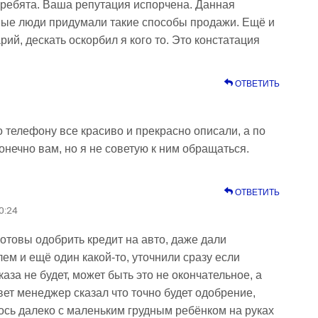
д ребята. Ваша репутация испорчена. Данная
ные люди придумали такие способы продажи. Ещё и
ий, дескать оскорбил я кого то. Это констатация
ОТВЕТИТЬ
о телефону все красиво и прекрасно описали, а по
онечно вам, но я не советую к ним обращаться.
ОТВЕТИТЬ
0:24
готовы одобрить кредит на авто, даже дали
лем и ещё один какой-то, уточнили сразу если
аза не будет, может быть это не окончательное, а
ет менеджер сказал что точно будет одобрение,
ось далеко с маленьким грудным ребёнком на руках