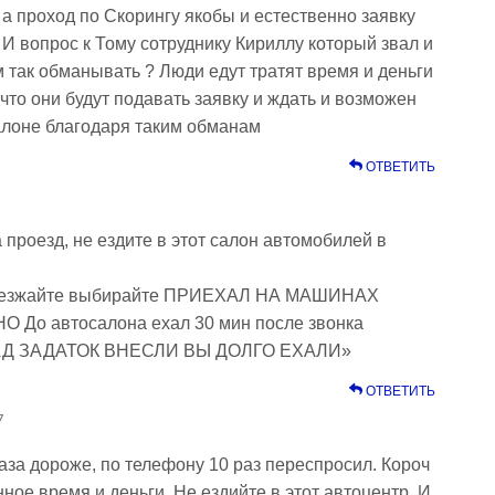
, а проход по Скорингу якобы и естественно заявку
 И вопрос к Тому сотруднику Кириллу который звал и
м так обманывать ? Люди едут тратят время и деньги
 что они будут подавать заявку и ждать и возможен
алоне благодаря таким обманам
ОТВЕТИТЬ
 проезд, не ездите в этот салон автомобилей в
приезжайте выбирайте ПРИЕХАЛ НА МАШИНАХ
До автосалона ехал 30 мин после звонка
Д ЗАДАТОК ВНЕСЛИ ВЫ ДОЛГО ЕХАЛИ»
ОТВЕТИТЬ
7
аза дороже, по телефону 10 раз переспросил. Короч
нное время и деньги. Не ездийте в этот автоцентр. И