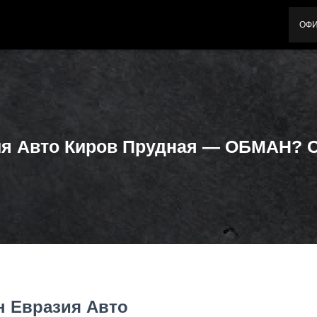
ОФ
ия Авто Киров Прудная — ОБМАН? 
н Евразия Авто