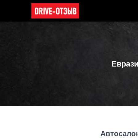
Евраз
Автосало