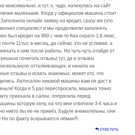
 максимально, и тут, о, чудо, наткнулась на сайт
иличия маленькие. Когда у официалов машина стоит
 Заполнила онлайн заявку на кредит, сразу же (это
звонил специалист и мы продолжили заполнять
рен был кредит на 900 с чем-то Киа серато 1.6 люкс,
 почти 11тыс в месяц, да сейчас это не условия, а
риехать к ним после работы. Но чуть-чуть отойдя от
и решила почитать отзывы тут, да и отзывы
проскользнуло отталкивающих, и начала на
ные отзывы и искать знакомых, может кто, что
ились. Автосалон никакой машины вам не даст в
деньги! Когда я 5 раз переспросила, машина точно
факту приехала в салон, попросила перед
шины которую хочу, на что мне ответили 3-4 часа и
но никто бы ее не привёз. Будьте внимательны, они
 Но по факту вскрывается обман!!!
ОТВЕТИТЬ