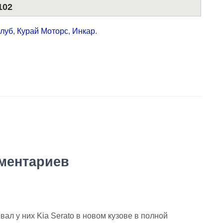
102
луб
,
Курай Моторс
,
Инкар
.
ментариев
ал у них Kia Serato в новом кузове в полной