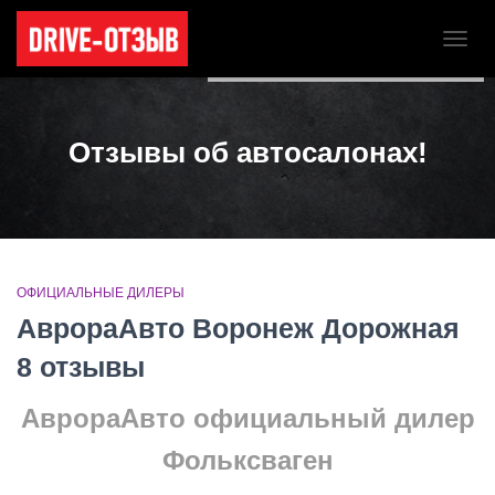
Для любых предложений по
ПЕРЕ
сайту: tk-teatr@cp9.ru
НАВИ
Отзывы об автосалонах!
ОФИЦИАЛЬНЫЕ ДИЛЕРЫ
АврораАвто Воронеж Дорожная
8 отзывы
АврораАвто о
фициальный дилер
Фольксваген