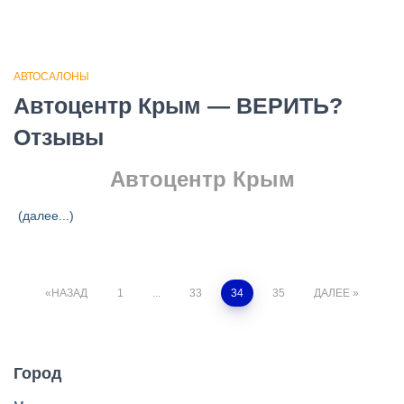
АВТОСАЛОНЫ
Автоцентр Крым — ВЕРИТЬ?
Отзывы
Автоцентр Крым
(далее...)
Навигация
НАЗАД
1
...
33
34
35
ДАЛЕЕ
по
Город
записям